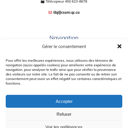
Télécopieur
450 623-8678
libj@cssmi.qc.ca
Navigation
Gérer le consentement
PLAN DU SITE
PORTAIL PARENTS
Pour offrir les meilleures expériences, nous utilisons des témoins de
navigation (aussi appelés cookies) pour améliorer votre expérience de
PLAINTE – SERVICE À L’ÉLÈVE
navigation, pour analyser le trafic ainsi que pour vérifier la provenance
des visiteurs sur notre site. Le fait de ne pas consentir ou de retirer son
POLITIQUE DE CONFIDENTIALITÉ
consentement peut avoir un effet négatif sur certaines caractéristiques et
fonctions.
Accepter
Refuser
© Gouvernement du Québec, 2026
Voir les préférences