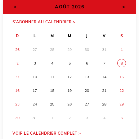
<
>
AOÛT 2026
S’ABONNER AU CALENDRIER >
D
L
M
M
J
V
S
26
27
28
29
30
31
1
2
3
4
5
6
7
8
9
10
11
12
13
14
15
16
17
18
19
20
21
22
23
24
25
26
27
28
29
30
31
1
2
3
4
5
VOIR LE CALENDRIER COMPLET >