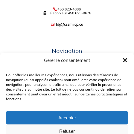
450 623-4666
Télécopieur
450 623-8678
libj@cssmi.qc.ca
Navigation
Gérer le consentement
PLAN DU SITE
PORTAIL PARENTS
Pour offrir les meilleures expériences, nous utilisons des témoins de
navigation (aussi appelés cookies) pour améliorer votre expérience de
PLAINTE – SERVICE À L’ÉLÈVE
navigation, pour analyser le trafic ainsi que pour vérifier la provenance
des visiteurs sur notre site. Le fait de ne pas consentir ou de retirer son
POLITIQUE DE CONFIDENTIALITÉ
consentement peut avoir un effet négatif sur certaines caractéristiques et
fonctions.
Accepter
Refuser