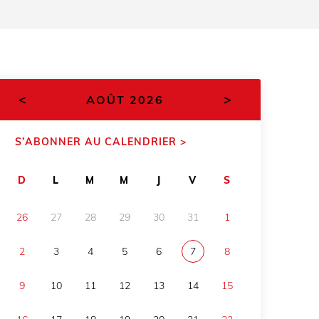
<
>
AOÛT 2026
S’ABONNER AU CALENDRIER >
D
L
M
M
J
V
S
26
27
28
29
30
31
1
2
3
4
5
6
7
8
9
10
11
12
13
14
15