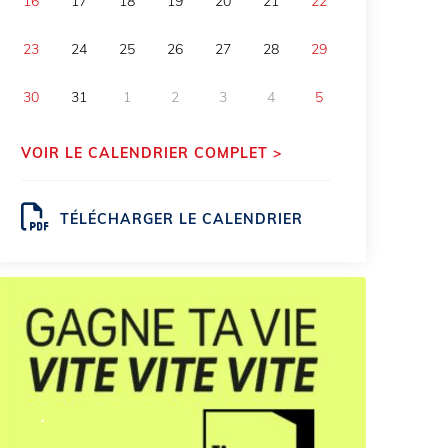
16
17
18
19
20
21
22
23
24
25
26
27
28
29
30
31
1
2
3
4
5
VOIR LE CALENDRIER COMPLET >
TÉLÉCHARGER LE CALENDRIER
.