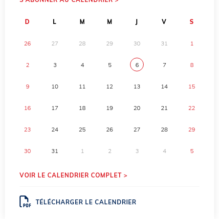
D
L
M
M
J
V
S
26
27
28
29
30
31
1
2
3
4
5
6
7
8
9
10
11
12
13
14
15
16
17
18
19
20
21
22
23
24
25
26
27
28
29
30
31
1
2
3
4
5
VOIR LE CALENDRIER COMPLET >
TÉLÉCHARGER LE CALENDRIER