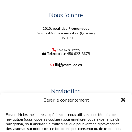
Nous joindre
2919, boul. des Promenades
Sainte-Marthe-sur-le-Lac (Québec)
J0N 1P0
450 623-4666
Télécopieur
450 623-8678
libj@cssmi.qc.ca
Navigation
Gérer le consentement
PLAN DU SITE
PORTAIL PARENTS
Pour offrir les meilleures expériences, nous utilisons des témoins de
navigation (aussi appelés cookies) pour améliorer votre expérience de
PLAINTE – SERVICE À L’ÉLÈVE
navigation, pour analyser le trafic ainsi que pour vérifier la provenance
des visiteurs sur notre site. Le fait de ne pas consentir ou de retirer son
POLITIQUE DE CONFIDENTIALITÉ