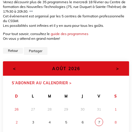
Venez découvrir plus de 35 programmes le mercredi 18 février au Centre de
formation des Nouvelles-Technologies (75, rue Duquet à Sainte-Thérèse) de
17h30 à 20h30.
Cet événement est organisé par les 5 centres de formation professionnelle
du CSSMI.
Les possibilités sont infinies et il y en aura pour tous les goûts.
Pour tout savoir, consultez le
guide des programmes
On vous y attend en grand nombre!
Retour
Partager
<
>
AOÛT 2026
S’ABONNER AU CALENDRIER >
D
L
M
M
J
V
S
26
27
28
29
30
31
1
2
3
4
5
6
7
8